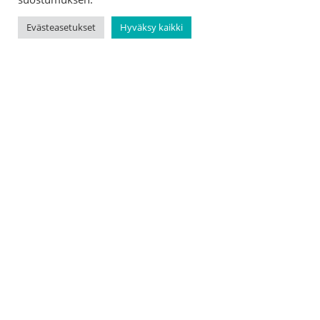
Evästeasetukset
Hyväksy kaikki
Need help? It's
easy to find.
With Duunei, you can find help with household
chores that you don’t have the skills, energy or
time to do yourself. The experts registered with
the service are close by and ready to help. All you
need to do is create a task on the notice board.